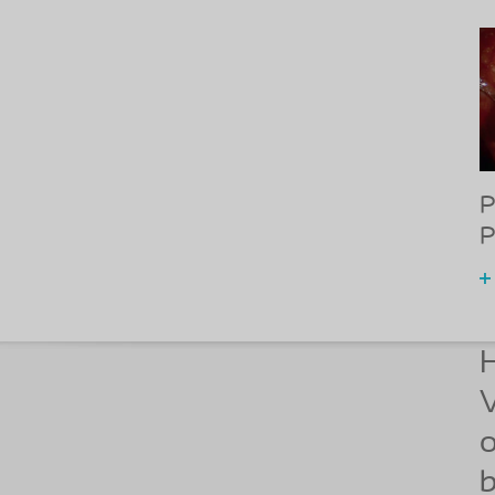
P
P
H
V