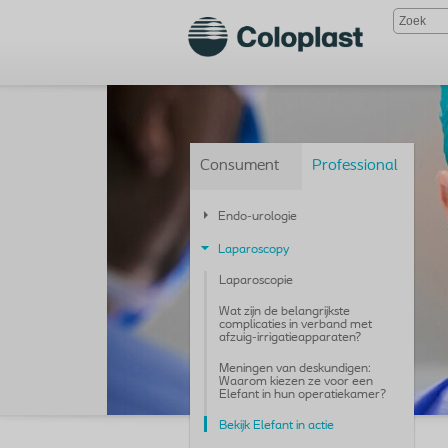
Consument
Professional
Endo-urologie
Laparoscopy
Laparoscopie
Wat zijn de belangrijkste
complicaties in verband met
afzuig-irrigatieapparaten?
Meningen van deskundigen:
Waarom kiezen ze voor een
Elefant in hun operatiekamer?
Bekijk Elefant in actie