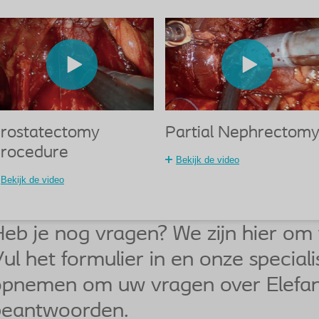
rostatectomy
Partial Nephrectom
rocedure
Bekijk de video
Bekijk de video
eb je nog vragen? We zijn hier om 
ul het formulier in en onze special
opnemen om uw vragen over Elefa
beantwoorden.