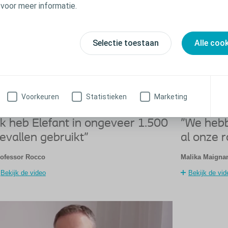
 voor meer informatie.
Selectie toestaan
Alle coo
Voorkeuren
Statistieken
Marketing
Ik heb Elefant in ongeveer 1.500
"We hebb
evallen gebruikt"
al onze 
ofessor Rocco
Malika Maigna
Bekijk de video
Bekijk de vid