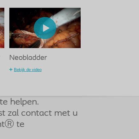
y
Neobladder
Bekijk de video
te helpen.
ist zal contact met u
ntⓇ te