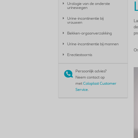
Urologie van de onderste
urinewegen
Urine-incontinentie bij
La
vrouwen
de
pr
Bekken-orgaanverzakking
Urine-incontinentie bij mannen
On
Erectiestoornis
Persoonlijk advies?
Neem contact op
met
Coloplast Customer
Service
.