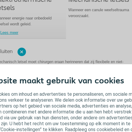
lektrothermische
Mechanische letsels
etsels
Wanneer een canule weefseltrauma
veroorzaakt.
nneer energie naar onbedoeld
efsel wordt geleid.
Lees meer
luiten
chanisch letsel moet chirurgen eraan herinneren dat zij flexibele en niet-
aumatische afzuig-irrigatiecanules moeten kiezen
. Elefant is met opzet ont
m trauma te voorkomen.
De canule van Elefant is niet-traumatisch, met een 
t Yankauer-type die afzuiging van naburige weefsels voorkomt.
site maakt gebruik van cookies
Sluiten
kies om inhoud en advertenties te personaliseren, om sociale 
ons verkeer te analyseren. We delen ook informatie over uw geb
rtners op het gebied van sociale media, advertenties en analyse
n combineren met andere informatie die u aan hen hebt verstrekt 
Meningen van deskundigen: Waarom
 via uw gebruik van hun diensten, onder andere om advertenties
lefant in hun operatiekamer?
u zijn. U hebt het recht om uw toestemming op elk moment in te 
“Cookie-instellingen” te klikken. Raadpleeg ons cookiebeleid en