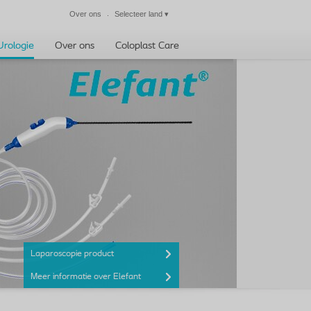
Over ons
Selecteer land
▾
Sluiten
Urologie
Over ons
Coloplast Care
Laparoscopie product
Meer informatie over Elefant