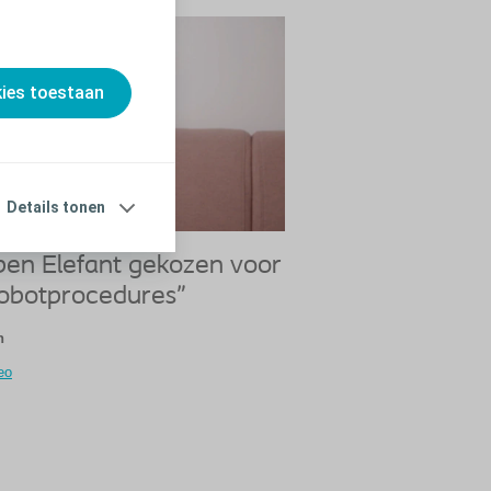
kies toestaan
Details tonen
en Elefant gekozen voor
robotprocedures"
n
eo