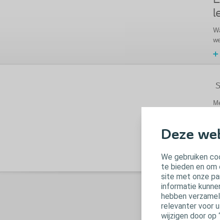
E
l
Wa
we
S
Me
tr
o
he
Deze web
We gebruiken coo
te bieden en om 
site met onze pa
informatie kunne
hebben verzameld
E
relevanter voor 
wijzigen door op 