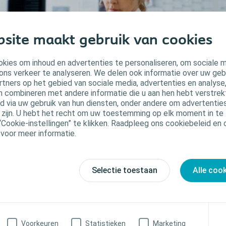
site maakt gebruik van cookies
kies om inhoud en advertenties te personaliseren, om sociale 
ons verkeer te analyseren. We delen ook informatie over uw geb
rtners op het gebied van sociale media, advertenties en analyse
n combineren met andere informatie die u aan hen hebt verstrekt 
 via uw gebruik van hun diensten, onder andere om advertenties
u zijn. U hebt het recht om uw toestemming op elk moment in te 
“Cookie-instellingen” te klikken. Raadpleeg ons cookiebeleid en
Ostomy Skin Tool
 voor meer informatie.
en meetinstrument om de peristomale huidc
estandaardiseerde manier te beoordelen
Selectie toestaan
Alle coo
edoeld voor stomaverpleegkundigen
 Ostomy Skin Tool is ontwikkeld in samenwerking met de Coloplast
Voorkeuren
Statistieken
Marketing