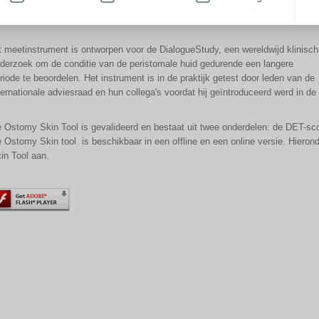
ternationale adviesraad, een adviesorgaan met daarin onder andere bijzonder
kwalificeerde stomaverpleegkundigen uit 12 verschillende landen.
t meetinstrument is ontworpen voor de DialogueStudy, een wereldwijd klinisch
derzoek om de conditie van de peristomale huid gedurende een langere
riode te beoordelen. Het instrument is in de praktijk getest door leden van de
ternationale adviesraad en hun collega's voordat hij geïntroduceerd werd in d
 Ostomy Skin Tool is gevalideerd en bestaat uit twee onderdelen: de DET-sco
 Ostomy Skin tool is beschikbaar in een offline en een online versie. Hierond
in Tool aan.