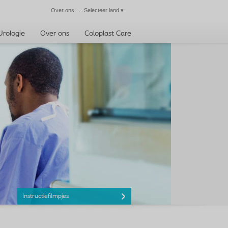
Over ons
Selecteer land
▾
Sluiten
Urologie
Over ons
Coloplast Care
Instructiefilmpjes