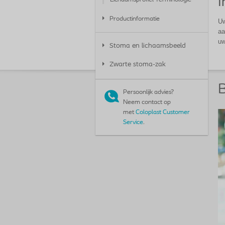
I
Productinformatie
Uw
aa
uw
Stoma en lichaamsbeeld
Zwarte stoma-zak
B
Persoonlijk advies?
Neem contact op
met
Coloplast Customer
Service
.