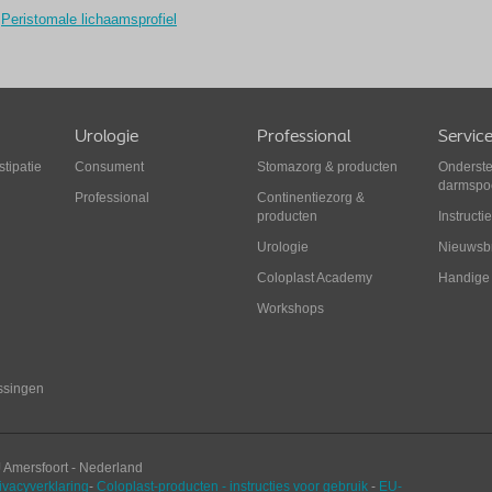
Peristomale lichaamsprofiel
Urologie
Professional
Servic
tipatie
Consument
Stomazorg
&
producten
Onderste
darmspo
Professional
Continentiezorg
&
producten
Instructi
Urologie
Nieuwsbr
Coloplast Academy
Handige
Workshops
ssingen
J
Amersfoort
-
Nederland
ivacyverklaring
-
Coloplast-producten - instructies voor gebruik
-
EU-