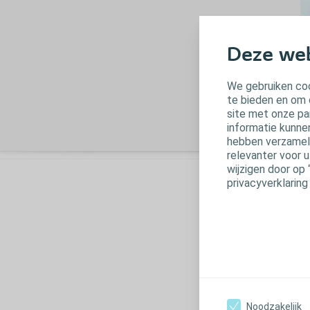
Deze web
We gebruiken coo
te bieden en om 
site met onze pa
informatie kunne
hebben verzameld
relevanter voor 
wijzigen door op 
privacyverklaring
E
g
B
De
Noodzakelijk