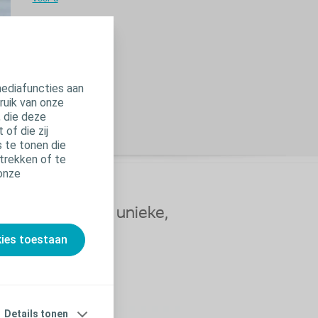
mediafuncties aan
ruik van onze
, die deze
of die zij
 te tonen die
trekken of te
 onze
onditie op een unieke,
kies toestaan
Details tonen