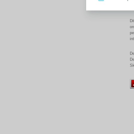
in
ge
Di
on
pe
in
De
De
Sk