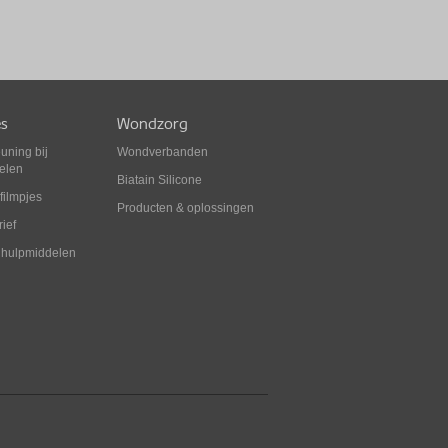
es
Wondzorg
uning bij
Wondverbanden
elen
Biatain Silicone
efilmpjes
Producten & oplossingen
ief
 hulpmiddelen