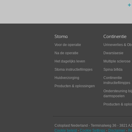
Stoma
Continentie
Voor de operatie
Urineverlies
&
Obs
Na de operatie
Dwarslaesie
Het dagelijks leven
Multiple sclerose
Stoma instructiefilmpjes
Spina bifida
Huidverzorging
Continentie
instructiefilmpjes
Producten & oplossingen
Ondersteuning bij
darmspoelen
Producten & oplo
Coloplast Nederland -
Terminalweg 36
-
3821
A
Cookie beleid
-
Cookie Settings
-
Disclaimer
-
Pr