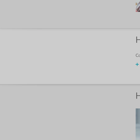
H
Co
H