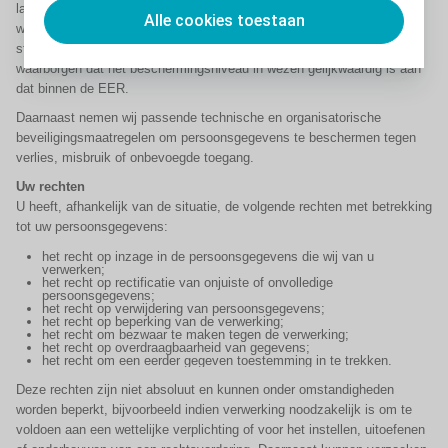
land bestaat of daarop geen beroep kan worden gedaan, maken wij,
Alle cookies toestaan
waar vereist, gebruik van door de Europese Commissie vastgestelde
standaardcontractbepalingen of andere passende waarborgen, om te
waarborgen dat het beschermingsniveau in wezen gelijkwaardig is aan
dat binnen de EER.
Daarnaast nemen wij passende technische en organisatorische
beveiligingsmaatregelen om persoonsgegevens te beschermen tegen
verlies, misbruik of onbevoegde toegang.
Uw rechten
U heeft, afhankelijk van de situatie, de volgende rechten met betrekking
tot uw persoonsgegevens:
het recht op inzage in de persoonsgegevens die wij van u
verwerken;
het recht op rectificatie van onjuiste of onvolledige
persoonsgegevens;
het recht op verwijdering van persoonsgegevens;
het recht op beperking van de verwerking;
het recht om bezwaar te maken tegen de verwerking;
het recht op overdraagbaarheid van gegevens;
het recht om een eerder gegeven toestemming in te trekken.
Deze rechten zijn niet absoluut en kunnen onder omstandigheden
worden beperkt, bijvoorbeeld indien verwerking noodzakelijk is om te
voldoen aan een wettelijke verplichting of voor het instellen, uitoefenen