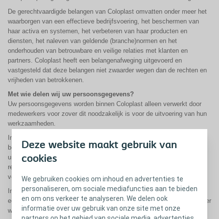
De gerechtvaardigde belangen van Coloplast omvatten onder meer het
waarborgen van een effectieve bedrijfsvoering, het beschermen van
haar activa en systemen, het verbeteren van haar producten en
diensten, het naleven van geldende (branche)normen en het
onderhouden van betrouwbare en veilige relaties met klanten en
partners. Coloplast heeft een belangenafweging uitgevoerd en
vastgesteld dat deze belangen niet zwaarder wegen dan de rechten en
vrijheden van betrokkenen.
Met wie delen wij uw persoonsgegevens?
Uw persoonsgegevens worden binnen Coloplast alleen verwerkt door
medewerkers voor zover dit noodzakelijk is voor de uitvoering van hun
werkzaamheden.
Indien wij derden inschakelen ter ondersteuning van onze
Deze website maakt gebruik van
bedrijfsvoering en dienstverlening, verwerken zij persoonsgegevens
cookies
uitsluitend in onze opdracht en op basis van een geldige
rechtsgrondslag. Met deze partijen sluiten wij een
verwerkersovereenkomst.
We gebruiken cookies om inhoud en advertenties te
personaliseren, om sociale mediafuncties aan te bieden
Indien wij wettelijk verplicht zijn persoonsgegevens te verstrekken aan
en om ons verkeer te analyseren. We delen ook
een bevoegde overheidsinstantie, zullen wij hieraan voldoen. Voor zover
informatie over uw gebruik van onze site met onze
wettelijk toegestaan, informeren wij u hierover.
partners op het gebied van sociale media, advertenties