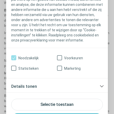
Wij verkopen uw persoonsgegevens niet aan derden.
en analyse, die deze informatie kunnen combineren met
andere informatie die u aan hen hebt verstrekt of die zij
Bewaartermijnen
hebben verzameld via uw gebruik van hun diensten,
Wij bewaren persoonsgegevens niet langer dan noodzakelijk is voor de
onder andere om advertenties te tonen die relevanter
doeleinden waarvoor zij worden verwerkt, tenzij een wettelijke
voor u zijn. U hebt het recht om uw toestemming op elk
bewaarplicht een langere bewaartermijn voorschrijft.
moment in te trekken of te wijzigen door op “Cookie-
In het algemeen bewaren wij persoonsgegevens gedurende de duur van
instellingen” te klikken. Raadpleeg ons cookiebeleid en
onze relatie met u en gedurende een redelijke periode daarna,
onze privacyverklaring voor meer informatie.
bijvoorbeeld voor administratieve doeleinden, het voldoen aan wettelijke
verplichtingen of het instellen, uitoefenen of onderbouwen van
rechtsvorderingen.
Noodzakelijk
Voorkeuren
Na afloop van de toepasselijke bewaartermijn worden
persoonsgegevens verwijderd of geanonimiseerd.
Statistieken
Marketing
Internationale doorgifte van persoonsgegevens
Het is mogelijk dat persoonsgegevens worden verwerkt op servers
buiten de Europese Economische Ruimte (EER). In dat geval zorgen
Details tonen
wij ervoor dat passende waarborgen worden getroffen.
Binnen de Coloplast-groep worden persoonsgegevens beschermd op
basis van bindende bedrijfsvoorschriften. Indien persoonsgegevens
Selectie toestaan
worden doorgegeven aan derden buiten de EER en er geen
adequaatheidsbesluit van de Europese Commissie voor het betreffende