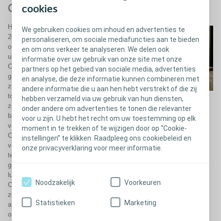
Goederenvervoer
cookies
Het goederenvervoer was in
We gebruiken cookies om inhoud en advertenties te
2020/21 verantwoordelijk voor
personaliseren, om sociale mediafuncties aan te bieden
ongeveer 14% van de totale
en om ons verkeer te analyseren. We delen ook
uitstoot van broeikasgassen van
informatie over uw gebruik van onze site met onze
Coloplast. Met de
partners op het gebied van sociale media, advertenties
groeipercentages van Coloplast
en analyse, die deze informatie kunnen combineren met
zullen de transportbehoeften in de
andere informatie die u aan hen hebt verstrekt of die zij
toekomst toenemen en bijgevolg
hebben verzameld via uw gebruik van hun diensten,
zal ook de totale uitstoot van
onder andere om advertenties te tonen die relevanter
broeikasgassen door het transport
voor u zijn. U hebt het recht om uw toestemming op elk
van goederen toenemen.
moment in te trekken of te wijzigen door op “Cookie-
Coloplast vermindert de uitstoot
instellingen” te klikken. Raadpleeg ons cookiebeleid en
van goederenvervoer door de lucht
onze privacyverklaring voor meer informatie.
te vervangen door zee- en
grondvervoer, aangezien
luchtvervoer tot 100 keer meer
Noodzakelijk
Voorkeuren
CO2e uitstoten in vergelijking met
zeevracht .In 2020/21 werden
Statistieken
Marketing
artikelen met spoorvervoer vanuit
onze productielocatie in Hongarije