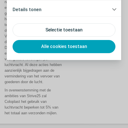
naar China verscheept. Transport
en distributie werden verder
Details tonen
geoptimaliseerd, rekening
houdend met emissiereductie door
te focussen op optimalisatie van
Selectie toestaan
de containerhoogte in China.
Verder is er een pilot gestart voor
distributie over de weg tussen
Alle cookies toestaan
Denemarken en Duitsland en zijn
er aanvullende regels opgesteld
voor grotere leveringen per
luchtvracht. Al deze acties hebben
aanzienlijk bijgedragen aan de
vermindering van het vervoer van
goederen door de lucht.
In overeenstemming met de
ambities van Strive25 zal
Coloplast het gebruik van
luchtvracht beperken tot 5% van
het totaal aan verzonden mijlen.