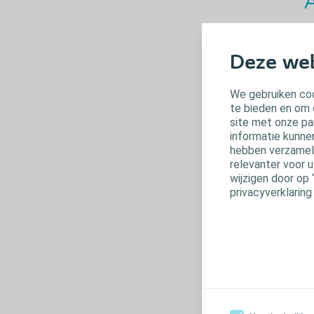
A
Co
be
Deze web
po
Co
We gebruiken coo
te bieden en om 
site met onze pa
informatie kunne
hebben verzameld
relevanter voor 
wijzigen door op 
privacyverklaring
Ge
ex