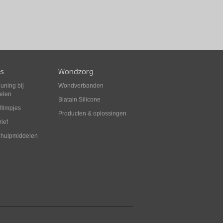
es
Wondzorg
uning bij
Wondverbanden
elen
Biatain Silicone
efilmpjes
Producten & oplossingen
ief
 hulpmiddelen