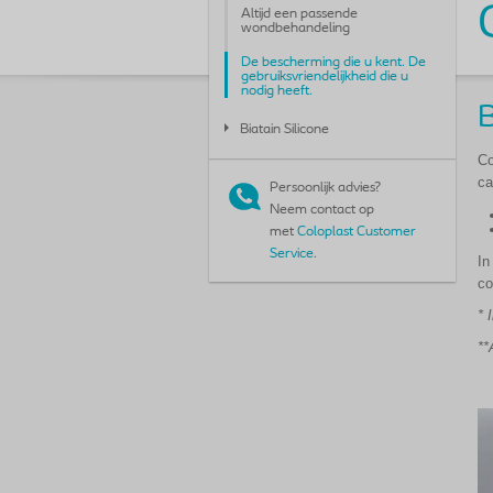
Altijd een passende
wondbehandeling
De bescherming die u kent. De
gebruiksvriendelijkheid die u
nodig heeft.
B
Biatain Silicone
Co
ca
Persoonlijk advies?
Neem contact op
met
Coloplast Customer
Service
.
In
co
* 
**