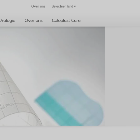
Over ons
Selecteer land
▾
Sluiten
Urologie
Over ons
Coloplast Care