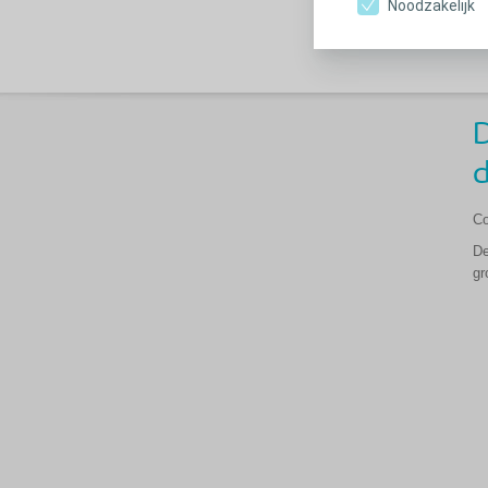
Noodzakelijk
D
d
Co
De
gr