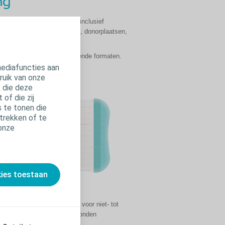
ng
lmatig exsuderende wonden, inclusief
den van gedeeltelijke dikte, donorplaatsen,
is verkrijgbaar is verschillende formaten.
mediafuncties aan
ruik van onze
, die deze
of die zij
 te tonen die
trekken of te
 onze
kies toestaan
Transparant. Geschikt voor niet- tot
weinig exsuderende wonden