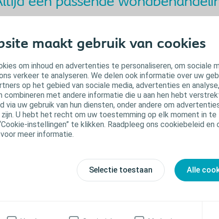
ltijd een passende wondbehandeli
mfeel Plus kan, afhankelijk van het type, gebruikt worden bij niet- tot midde
enulcera, doorligwonden, oppervlakkige brandwonden, oppervlakkige brandwon
site maakt gebruik van cookies
stoperatieve wonden en schaafwonden.
mfeel kan gebruikt worden als primair of secundair wondverband en elke soort 
kies om inhoud en advertenties te personaliseren, om sociale 
ons verkeer te analyseren. We delen ook informatie over uw geb
rtners op het gebied van sociale media, advertenties en analyse
n combineren met andere informatie die u aan hen hebt verstrekt 
 via uw gebruik van hun diensten, onder andere om advertenties
u zijn. U hebt het recht om uw toestemming op elk moment in te 
“Cookie-instellingen” te klikken. Raadpleeg ons cookiebeleid en
 voor meer informatie.
Selectie toestaan
Alle coo
Gedeeltelijk transparant. Geschikt bij
weinig tot middelmatig exsuderende
schikt bij weinig tot middelmatig
wonden
csuderende worden
Comfeel Plus Contour