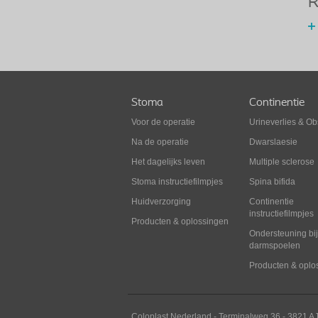
R
Stoma
Continentie
Voor de operatie
Urineverlies
&
Obs
Na de operatie
Dwarslaesie
Het dagelijks leven
Multiple sclerose
Stoma instructiefilmpjes
Spina bifida
Huidverzorging
Continentie
instructiefilmpjes
Producten & oplossingen
Ondersteuning bij
darmspoelen
Producten & oplo
Coloplast Nederland -
Terminalweg 36
-
3821
A