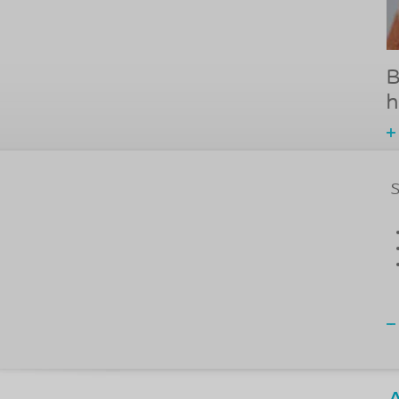
B
h
S