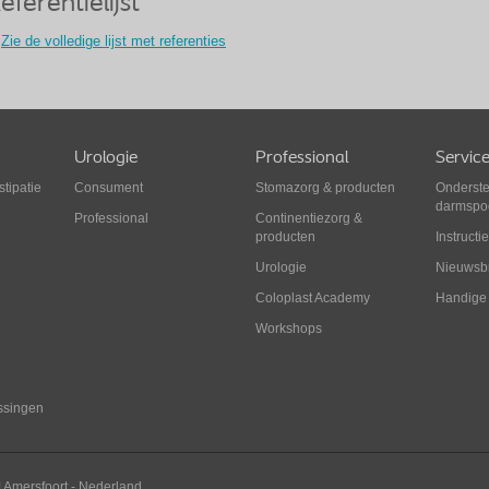
eferentielijst
Zie de volledige lijst met referenties
Urologie
Professional
Servic
tipatie
Consument
Stomazorg
&
producten
Onderste
darmspo
Professional
Continentiezorg
&
producten
Instructi
Urologie
Nieuwsbr
Coloplast Academy
Handige
Workshops
ssingen
J
Amersfoort
-
Nederland