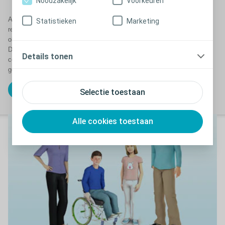
Noodzakelijk
Voorkeuren
Als u darmklachten heeft of als uw kringspieren om de één of andere
Statistieken
Marketing
reden niet goed functioneren, kunt u last krijgen van chronische
obstipatie of ongewild verlies van ontlasting (fecale incontinentie).
Darmspoelen kan u helpen de obstipatie of fecale incontinentie onder
Details tonen
controle te houden. Met Peristeen Plus worden de darmen effectief
geleegd, waardoor ongewild verlies van ontlasting wordt voorkomen.
Lees meer over Peristeen Plus
Selectie toestaan
Alle cookies toestaan