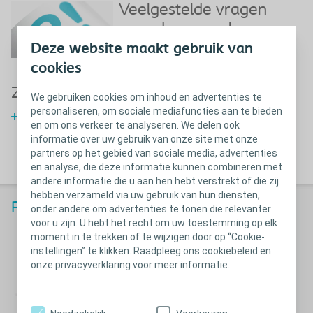
Veelgestelde vragen
over darmspoelen
Deze website maakt gebruik van
Veelgestelde vragen over darmspoelen
cookies
Zorgen voor uw darmen
We gebruiken cookies om inhoud en advertenties te
personaliseren, om sociale mediafuncties aan te bieden
Hoe u voor uw darmen kunt zorgen
en om ons verkeer te analyseren. We delen ook
informatie over uw gebruik van onze site met onze
partners op het gebied van sociale media, advertenties
en analyse, die deze informatie kunnen combineren met
andere informatie die u aan hen hebt verstrekt of die zij
hebben verzameld via uw gebruik van hun diensten,
®
Peristeen
Plus Darmspoelsysteem
onder andere om advertenties te tonen die relevanter
voor u zijn. U hebt het recht om uw toestemming op elk
moment in te trekken of te wijzigen door op “Cookie-
instellingen” te klikken. Raadpleeg ons cookiebeleid en
onze privacyverklaring voor meer informatie.