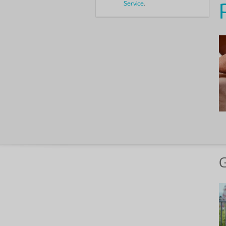
Service
.