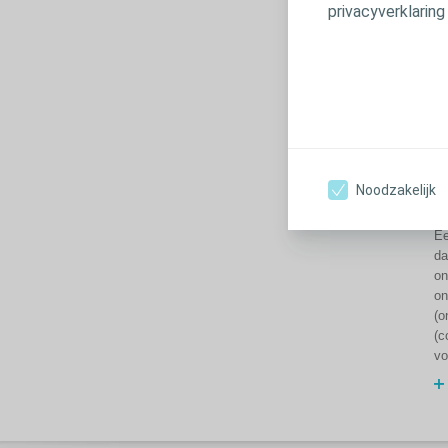
privacyverklaring
vo
et
ni
Z
Noodzakelijk
d
Ee
da
on
on
(o
(c
vo