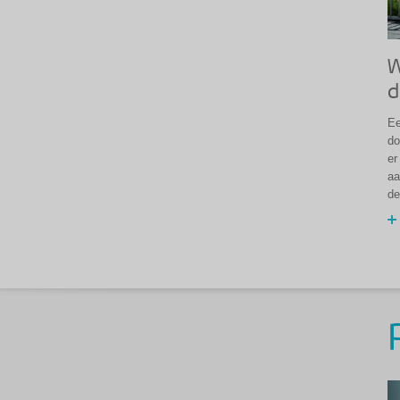
W
d
Ee
do
er
aa
de