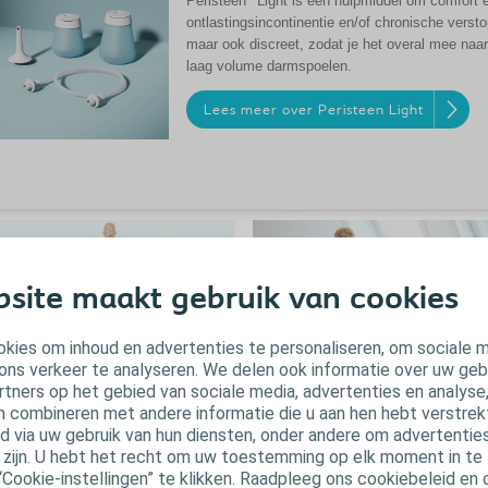
Peristeen
Light is een hulpmiddel om comfort
ontlastingsincontinentie en/of chronische versto
maar ook discreet, zodat je het overal mee naa
laag volume darmspoelen.
Lees meer over Peristeen Light
site maakt gebruik van cookies
kies om inhoud en advertenties te personaliseren, om sociale 
ons verkeer te analyseren. We delen ook informatie over uw geb
rtners op het gebied van sociale media, advertenties en analyse
Veelgestelde vragen
oe werkt de darm?
n combineren met andere informatie die u aan hen hebt verstrekt 
over darmklachten
 via uw gebruik van hun diensten, onder andere om advertenties
 darm is het onderste deel van het
u zijn. U hebt het recht om uw toestemming op elk moment in te 
ijsverteringsstelsel; Het
Zoek antwoorden op de meest gestel
“Cookie-instellingen” te klikken. Raadpleeg ons cookiebeleid en
ijsverteringsstelsel absorbeert
vragen over darmklachten