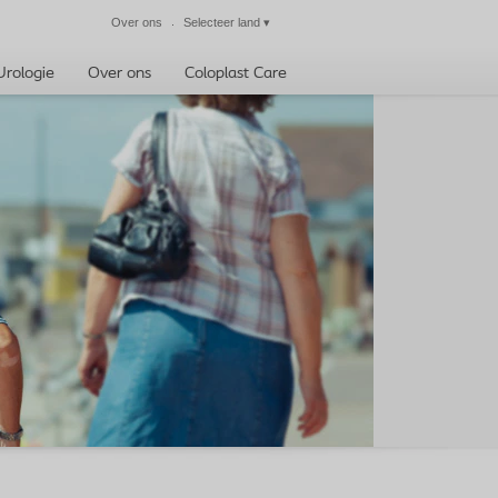
Over ons
Selecteer land
▾
Sluiten
Urologie
Over ons
Coloplast Care