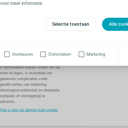
 voor meer informatie.
edingsstoffen uit het voedsel dat we
Veelgestelde vragen over
en en voert de afvalproducten die we
darmklachten
et gebruiken af.
Selectie toestaan
Alle coo
Meer informatie over de belangrijkste
functies
orgen voor uw
Voorkeuren
Statistieken
Marketing
armen
n betrouwbare manier vinden om uw
rmen te legen, is essentieel om
gewenste complicaties zoals
gewild verlies van ontlasting
ntlastingsincontinentie) en obstipatie
onstipatie of verstopping) te
orkomen.
Hoe u voor uw darmen kunt zorgen