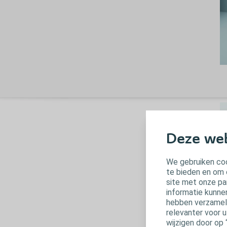
Deze web
We gebruiken coo
te bieden en om 
site met onze pa
H
informatie kunne
hebben verzameld
De
relevanter voor 
sp
wijzigen door op 
sp