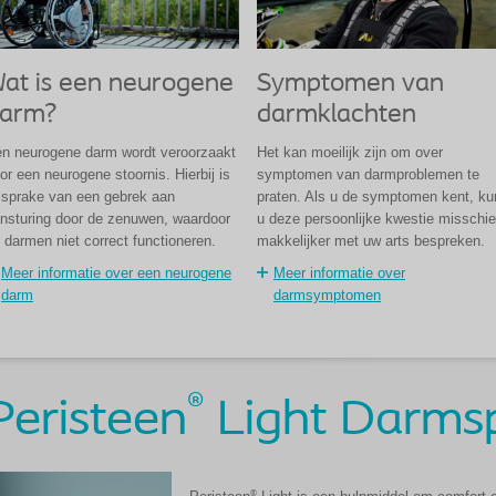
at is een neurogene
Symptomen van
arm?
darmklachten
n neurogene darm wordt veroorzaakt
Het kan moeilijk zijn om over
or een neurogene stoornis. Hierbij is
symptomen van darmproblemen te
 sprake van een gebrek aan
praten. Als u de symptomen kent, ku
nsturing door de zenuwen, waardoor
u deze persoonlijke kwestie misschi
 darmen niet correct functioneren.
makkelijker met uw arts bespreken.
Meer informatie over een neurogene
Meer informatie over
darm
darmsymptomen
®
Peristeen
Light Darms
®