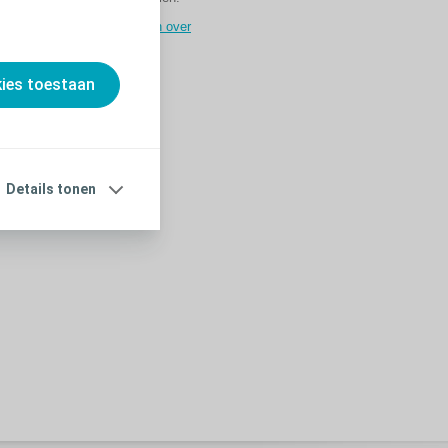
Veelgestelde vragen over
darmspoelen
kies toestaan
Details tonen