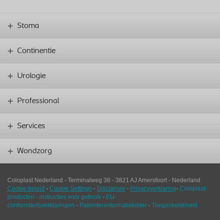
Stoma
Continentie
Urologie
Professional
Services
Wondzorg
Coloplast Nederland -
Terminalweg 36
-
3821
AJ
Amersfoort
-
Nederland
Cookie beleid
-
Cookie Settings
-
Disclaimer
-
Privacyverklaring
-
Coloplast-
producten - instructies voor gebruik
-
EU-
conformiteitsverklaringen
-
Patiënteninformatiefolder
-
Toegankelijkheid