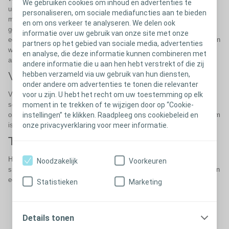
We gebruiken cookies om inhoud en advertenties te
uiten zich meestal als een rode, jeukende uitslag. De diagnose wordt
personaliseren, om sociale mediafuncties aan te bieden
meestal gesteld aan de hand van een lichamelijk onderzoek en een
en om ons verkeer te analyseren. We delen ook
gesprek over uw symptomen. Uw arts of stoma-verpleegkundige kan
informatie over uw gebruik van onze site met onze
een huidschraapsel nemen om de diagnose te bevestigen en te bepalen
partners op het gebied van sociale media, advertenties
welk type schimmel de infectie veroorzaakt. Meestal worden lokale
en analyse, die deze informatie kunnen combineren met
antischimmelmiddelen, zoals crème of poeder, voorgeschreven.
andere informatie die u aan hen hebt verstrekt of die zij
hebben verzameld via uw gebruik van hun diensten,
Virale infecties
onder andere om advertenties te tonen die relevanter
voor u zijn. U hebt het recht om uw toestemming op elk
Virale stoma-infecties komen minder vaak voor dan de andere twee
moment in te trekken of te wijzigen door op “Cookie-
soorten. Oorzaken van virale infecties op de huid rond de stoma zijn
instellingen” te klikken. Raadpleeg ons cookiebeleid en
onder andere herpes zoster en herpes simplex, hoewel dit vrij zeldzaam
onze privacyverklaring voor meer informatie.
is.
Tekenen van een geïnfecteerde stoma
Het herkennen van de tekenen van een stoma-infectie is belangrijk om
Noodzakelijk
Voorkeuren
snel behandeld te kunnen worden. De meest voorkomende tekenen van
een stoma-infectie zijn:
Statistieken
Marketing
Roodheid
Zwelling
Pijn rond de stoma
Een branderig gevoel rond de stoma
Details tonen
Pus of afscheiding uit de stoma
Warmte rond de stoma