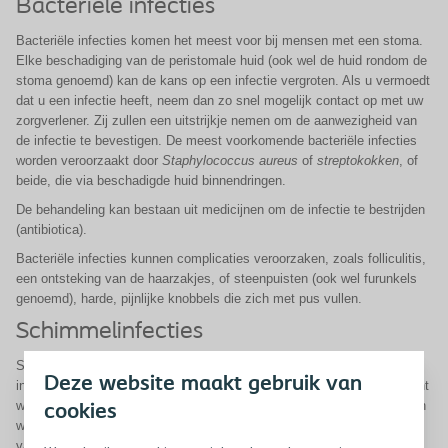
Bacteriële infecties
Bacteriële infecties komen het meest voor bij mensen met een stoma.
Elke beschadiging van de peristomale huid (ook wel de huid rondom de
stoma genoemd) kan de kans op een infectie vergroten. Als u vermoedt
dat u een infectie heeft, neem dan zo snel mogelijk contact op met uw
zorgverlener. Zij zullen een uitstrijkje nemen om de aanwezigheid van
de infectie te bevestigen. De meest voorkomende bacteriële infecties
worden veroorzaakt door
Staphylococcus aureus
of
streptokokken
, of
beide, die via beschadigde huid binnendringen.
De behandeling kan bestaan uit medicijnen om de infectie te bestrijden
(antibiotica).
Bacteriële infecties kunnen complicaties veroorzaken, zoals folliculitis,
een ontsteking van de haarzakjes, of steenpuisten (ook wel furunkels
genoemd), harde, pijnlijke knobbels die zich met pus vullen.
Schimmelinfecties
Schimmelinfecties kunnen de huid rondom de stoma aantasten. Deze
Deze website maakt gebruik van
infecties komen het meest voor op plekken van het lichaam waar vocht
wordt vastgehouden of waar veel wrijving is. Langdurige vochtigheid en
cookies
warmte onder het stoma-hulpmiddel is een veelvoorkomende oorzaak
van schimmelinfecties zoals cutane candidiasis. Schimmelinfecties