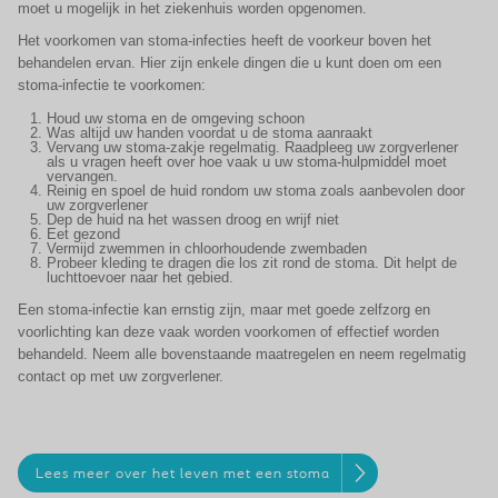
moet u mogelijk in het ziekenhuis worden opgenomen.
Het voorkomen van stoma-infecties heeft de voorkeur boven het
behandelen ervan. Hier zijn enkele dingen die u kunt doen om een
stoma-infectie te voorkomen:
Houd uw stoma en de omgeving schoon
Was altijd uw handen voordat u de stoma aanraakt
Vervang uw stoma-zakje regelmatig. Raadpleeg uw zorgverlener
als u vragen heeft over hoe vaak u uw stoma-hulpmiddel moet
vervangen.
Reinig en spoel de huid rondom uw stoma zoals aanbevolen door
uw zorgverlener
Dep de huid na het wassen droog en wrijf niet
Eet gezond
Vermijd zwemmen in chloorhoudende zwembaden
Probeer kleding te dragen die los zit rond de stoma. Dit helpt de
luchttoevoer naar het gebied.
Een stoma-infectie kan ernstig zijn, maar met goede zelfzorg en
voorlichting kan deze vaak worden voorkomen of effectief worden
behandeld. Neem alle bovenstaande maatregelen en neem regelmatig
contact op met uw zorgverlener.
Lees meer over het leven met een stoma