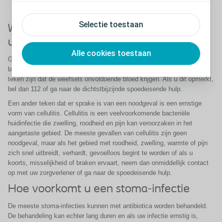
Ongewone pijn of gevoeligheid
Veranderingen in de huidskleur rond de stoma
Selectie toestaan
Wanneer moet u contact opnemen met
uw arts
Alle cookies toestaan
Grote veranderingen in de kleur van uw stoma, waaronder extreme
bleekheid of donker worden (ook wel necrose genoemd), kunnen een
teken zijn dat de weefsels onvoldoende bloed krijgen. Als u dit opmerkt,
bel dan 112 of ga naar de dichtstbijzijnde spoedeisende hulp.
Een ander teken dat er sprake is van een noodgeval is een ernstige
vorm van cellulitis. Cellulitis is een veelvoorkomende bacteriële
huidinfectie die zwelling, roodheid en pijn kan veroorzaken in het
aangetaste gebied. De meeste gevallen van cellulitis zijn geen
noodgeval, maar als het gebied met roodheid, zwelling, warmte of pijn
zich snel uitbreidt, verhardt, gevoelloos begint te worden of als u
koorts, misselijkheid of braken ervaart, neem dan onmiddellijk contact
op met uw zorgverlener of ga naar de spoedeisende hulp.
Hoe voorkomt u een stoma-infectie
De meeste stoma-infecties kunnen met antibiotica worden behandeld.
De behandeling kan echter lang duren en als uw infectie ernstig is,