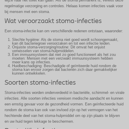
wijze naar het toilet kan gaan. Als de stoma permanent is, vereist deze
regelmatige verzorging en controles. Helaas komen infecties vaak voor
bij mensen met een stoma.
Wat veroorzaakt stoma-infecties
Een stoma-infectie kan om verschillende redenen ontstaan, waaronder:
Slechte hygiëne: Als de stoma niet goed wordt schoongemaakt,
kan dit bacteriegroei veroorzaken en tot een infectie leiden.
Onjuiste stoma-verzorging/routine: Dit omvat het onjuist
verwisselen van stoma-hulpmiddelen.
Een immuunsysteem dat niet zo goed functioneert als het zou
moeten: Mensen met een verzwakt immuunsysteem hebben
meer kans op infecties.
Huidbeschadiging: Beschadigde of geïrriteerde huid rondom de
stoma kan ervoor zorgen dat bacteriën zich daar gemakkelijker
kunnen ontwikkelen.
Soorten stoma-infecties
Stoma-infecties worden onderverdeeld in bacteriële, schimmel- en virale
infecties. Alle soorten infecties vereisen medische aandacht en kunnen
een ernstig gevaar voor de gezondheid vormen. Een geïnfecteerde huid
rondom de stoma kan ook van invloed zijn op het vermogen van het
hechtende deel van het stoma-hulpmiddel om op zijn plaats te blijven
en uw huid tegen lekkage te beschermen.