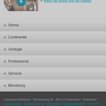
Bekijk het filmpje over het irrigeren
Stoma
Continentie
Urologie
Professional
Services
Wondzorg
Coloplast Nederland -
Terminalweg 36
-
3821
AJ
Amersfoort
-
Nederland
Cookie beleid
-
Cookie Settings
-
Disclaimer
-
Privacyverklaring
-
Coloplast-