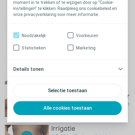
moment in te trekken of te wijzigen door op “Cookie-
instellingen” te klikken. Raadpleeg ons cookiebeleid en
onze privacyverklaring voor meer informatie.
Noodzakelijk
Voorkeuren
Statistieken
Marketing
Sluiten
Legen
Details tonen
Bekijk het filmpje over het legen van het
zakje
Selectie toestaan
Controleren van het filter
Bekijk het filmpje over het controleren van
Alle cookies toestaan
het filter
Irrigatie