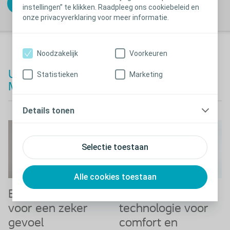
Vraag een proefpakket aan
instellingen” te klikken. Raadpleeg ons cookiebeleid en
onze privacyverklaring voor meer informatie.
Noodzakelijk
Voorkeuren
®
Unieke eigenschappen van SenSura
Statistieken
Marketing
Mio
Details tonen
Selectie toestaan
Alle cookies toestaan
Elastische huidplak
Nieuwe Flexline-
voor een zeker
technologie voor
gevoel
comfort en