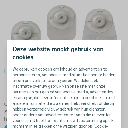
Deze website maakt gebruik van
cookies
We gebruiken cookies om inhoud en advertenties te
®
Ervaar SenSura
Mio Convex zelf
personaliseren, om sociale mediafuncties aan te bieden
en om ons verkeer te analyseren. We delen ook
Bewegingsvrijheid
informatie over uw gebruik van onze site met onze
Zekerheid
partners op het gebied van sociale media, advertenties
en analyse, die deze informatie kunnen combineren met
andere informatie die u aan hen hebt verstrekt of die zij
Uit studies is gebleken dat stomadragers met
hebben verzameld via uw gebruik van hun diensten,
SenSura Mio Convex aantoonbaar minder lekkage
onder andere om advertenties te tonen die relevanter
hebben*.
voor u zijn. U hebt het recht om uw toestemming op elk
moment in te trekken of te wijzigen door op “Cookie-