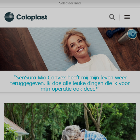
Selecteer land
“SenSura Mio Convex heeft mij mijn leven weer
teruggegeven. Ik doe alle leuke dingen die ik voor
mijn operatie ook deed*”