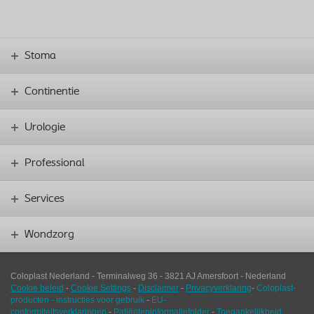
Stoma
Continentie
Urologie
Professional
Services
Wondzorg
Coloplast Nederland -
Terminalweg 36
-
3821
AJ
Amersfoort
-
Nederland
Cookie beleid
-
Cookie Settings
-
Disclaimer
-
Privacyverklaring
-
Coloplast-
producten - instructies voor gebruik
-
EU-
conformiteitsverklaringen
-
Patiënteninformatiefolder
-
Toegankelijkheid