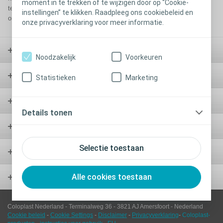
moment in te trekken of te wijzigen door op “Cookie-
tegen de verwerking door Coloplast van uw gegevens. Lees meer in
instellingen” te klikken. Raadpleeg ons cookiebeleid en
onze
disclaimer
en ons
privacy statement
.
onze privacyverklaring voor meer informatie.
Stoma
Noodzakelijk
Voorkeuren
Continentie
Statistieken
Marketing
Urologie
Details tonen
Professional
Selectie toestaan
Services
Alle cookies toestaan
Wondzorg
Coloplast Nederland -
Terminalweg 36
-
3821
AJ
Amersfoort
-
Nederland
Cookie beleid
-
Cookie Settings
-
Disclaimer
-
Privacyverklaring
-
Coloplast-