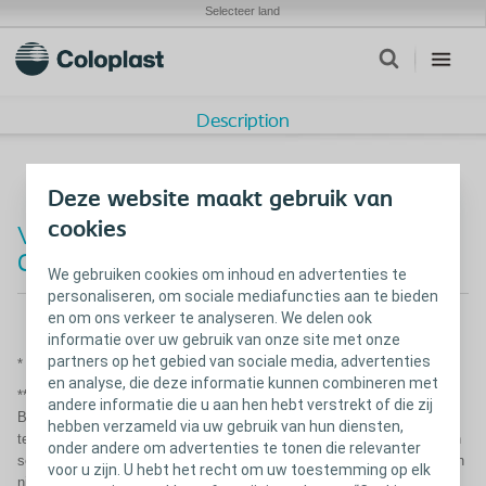
Selecteer land
Description
Deze website maakt gebruik van
cookies
Vraag proefpakket SpeediCath
®
Compact
aan
We gebruiken cookies om inhoud en advertenties te
personaliseren, om sociale mediafuncties aan te bieden
en om ons verkeer te analyseren. We delen ook
informatie over uw gebruik van onze site met onze
partners op het gebied van sociale media, advertenties
* Verplicht velden
en analyse, die deze informatie kunnen combineren met
** Uw gegevens worden door Coloplast BV verwerkt conform de Wet
andere informatie die u aan hen hebt verstrekt of die zij
Bescherming Persoonsgegevens. Coloplast gebruikt de gegevens om
hebben verzameld via uw gebruik van hun diensten,
te informeren naar uw ervaringen en om u informatie over producten en
onder andere om advertenties te tonen die relevanter
services toe te sturen. De gegevens worden vertrouwelijk behandeld en
voor u zijn. U hebt het recht om uw toestemming op elk
niet verstrekt aan derden. U kunt te allen tijde bezwaar aantekenen