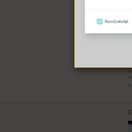
Opmerkingen :
Noodzakelijk
H
d
U 
en
st
sp
E