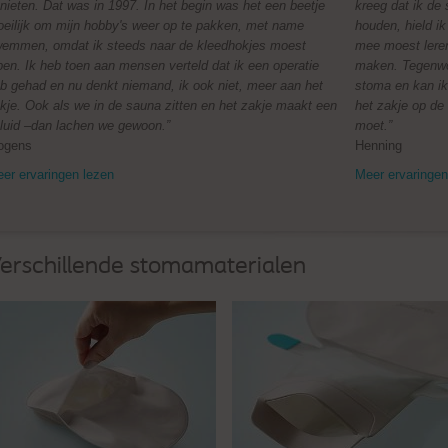
nieten. Dat was in 1997. In het begin was het een beetje
kreeg dat ik de
eilijk om mijn hobby's weer op te pakken, met name
houden, hield ik
emmen, omdat ik steeds naar de kleedhokjes moest
mee moest leren
pen. Ik heb toen aan mensen verteld dat ik een operatie
maken. Tegenwo
b gehad en nu denkt niemand, ik ook niet, meer aan het
stoma en kan ik
kje. Ook als we in de sauna zitten en het zakje maakt een
het zakje op de 
luid –dan lachen we gewoon.”
moet.”
ogens
Henning
er ervaringen lezen
Meer ervaringen
erschillende stomamaterialen