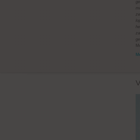
ge
mo
zw
lo
he
za
ge
M
Me
V