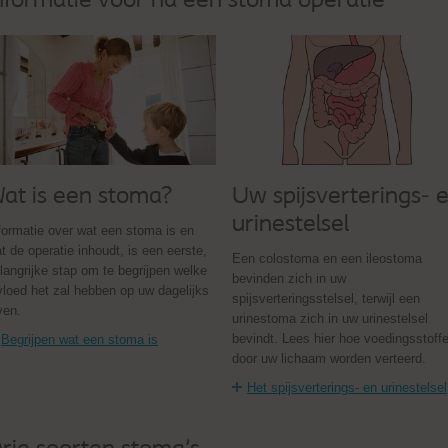
nformatie voor na een stoma operatie
at is een stoma?
Uw spijsverterings- 
urinestelsel
formatie over wat een stoma is en
t de operatie inhoudt, is een eerste,
Een colostoma en een ileostoma
langrijke stap om te begrijpen welke
bevinden zich in uw
vloed het zal hebben op uw dagelijks
spijsverteringsstelsel, terwijl een
ven.
urinestoma zich in uw urinestelsel
bevindt. Lees hier hoe voedingsstoff
Begrijpen wat een stoma is
door uw lichaam worden verteerd.
Het spijsverterings- en urinestelsel