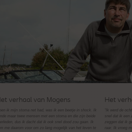
et verhaal van Mogens
Het verh
oen ik mijn stoma net had, was ik een beetje in shock. Ik
“Ik werd de och
nde maar twee mensen met een stoma en die zijn beide
snel dat ik een 
erleden, dus ik dacht dat ik ook snel dood zou gaan. Ik
zeggen dat ik g
m me daarom voor om zo lang mogelijk van het leven te
raar. Ik vroeg me