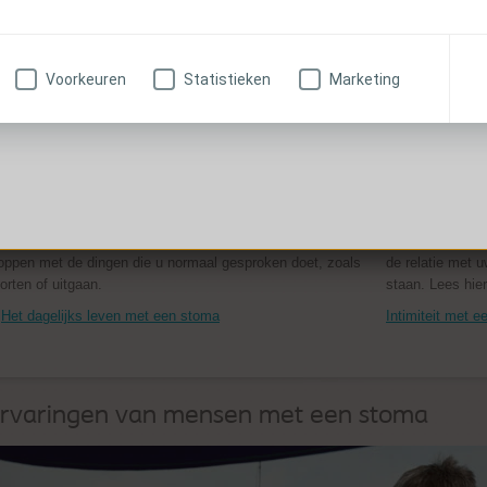
Voorkeuren
Statistieken
Marketing
oe beïnvloedt een stoma uw
Intimite
agelijks leven?
een sto
zult zich moeten aanpassen aan het leven met een stoma
Hoewel een sto
 dat kan even duren. Maar het is geen reden om te
denkt kan veran
oppen met de dingen die u normaal gesproken doet, zoals
de relatie met 
orten of uitgaan.
staan. Lees hie
Het dagelijks leven met een stoma
Intimiteit met 
rvaringen van mensen met een stoma