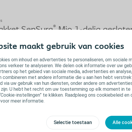
is
®
akket SenSura
Mio 1-delig geslote
Een sto
aarom moet ik een stomazakje
site maakt gebruik van cookies
ragen?
Een belangrijke
kies om inhoud en advertenties te personaliseren, om sociale 
is het leren om
2. Contactgegevens
3. Bevestiging aanvraag
n stomazakje is nodig om ontlasting of urine van uw
ons verkeer te analyseren. We delen ook informatie over uw geb
brengen.
oma op te vangen. Hoe vaak u uw opvangzakje leegt of
rtners op het gebied van sociale media, advertenties en analyse
rwisselt, is afhankelijk van of u een colostoma, ileostoma
Stomazakje o
n combineren met andere informatie die u aan hen hebt verstrekt 
 urinestoma heeft.
? * :
Land * :
 via uw gebruik van hun diensten, onder andere om advertenties
u zijn. U hebt het recht om uw toestemming op elk moment in te 
Praktische informatie over het dragen van een stomazakje
“Cookie-instellingen” te klikken. Raadpleeg ons cookiebeleid en
 voor meer informatie.
:
Maat van het zakje :
Selectie toestaan
Alle coo