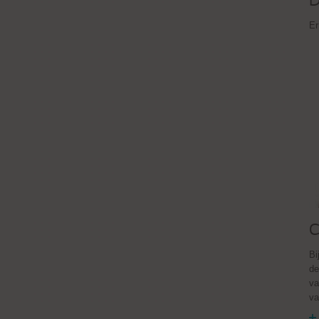
D
Er
C
Bi
de
va
va