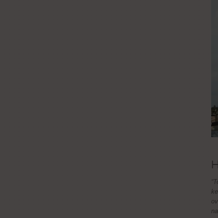
H
“T
ke
ov
na