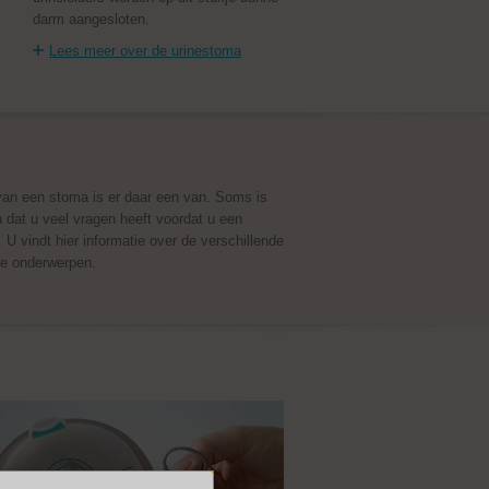
darm aangesloten.
Lees meer over de urinestoma
van een stoma is er daar een van. Soms is
 dat u veel vragen heeft voordat u een
 U vindt hier informatie over de verschillende
de onderwerpen.