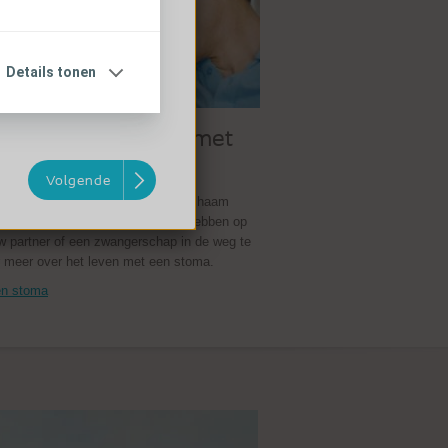
Details tonen
it en zwangerschap met
ma
Volgende
ma de manier waarop u over uw lichaam
deren, hoeft het geen invloed te hebben op
uw partner of een zwangerschap in de weg te
r meer over het leven met een stoma.
een stoma