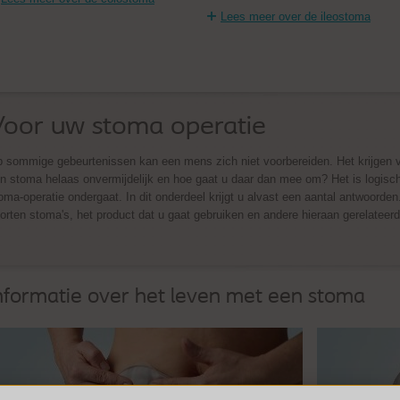
Lees meer over de ileostoma
Voor uw stoma operatie
 sommige gebeurtenissen kan een mens zich niet voorbereiden. Het krijgen 
n stoma helaas onvermijdelijk en hoe gaat u daar dan mee om? Het is logisch
oma-operatie ondergaat. In dit onderdeel krijgt u alvast een aantal antwoorden.
orten stoma's, het product dat u gaat gebruiken en andere hieraan gerelateer
nformatie over het leven met een stoma