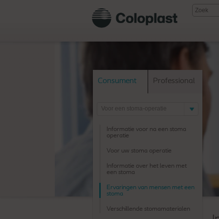
Consument
Professional
Voor een stoma-operatie
Informatie voor na een stoma
operatie
Voor uw stoma operatie
Informatie over het leven met
een stoma
Ervaringen van mensen met een
stoma
Verschillende stomamaterialen