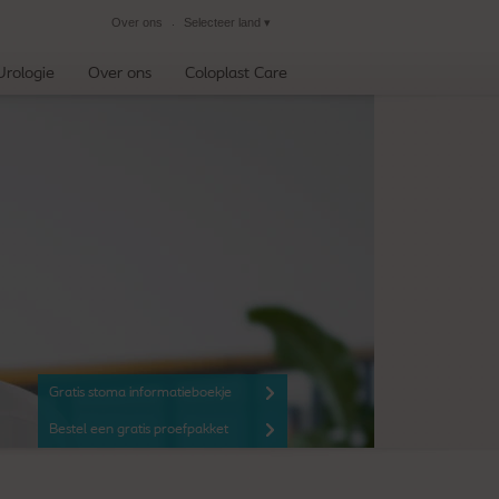
Over ons
Selecteer land
▾
Sluiten
Urologie
Over ons
Coloplast Care
Gratis stoma informatieboekje
Bestel een gratis proefpakket