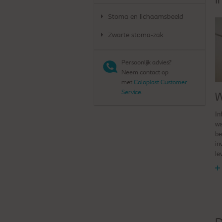
I
Stoma en lichaamsbeeld
Zwarte stoma-zak
Persoonlijk advies?
Neem contact op
met
Coloplast Customer
Service
.
W
In
wa
be
in
le