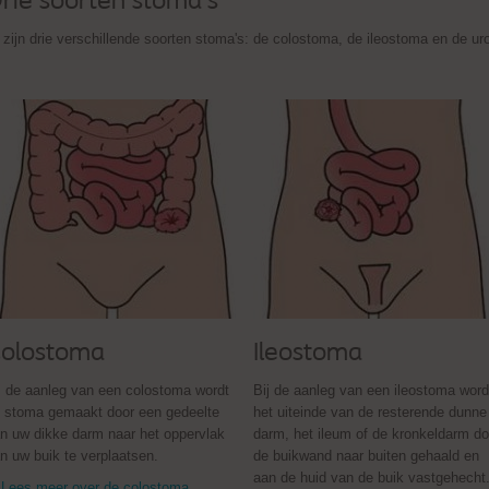
rie soorten stoma's
 zijn drie verschillende soorten stoma's: de colostoma, de ileostoma en de u
olostoma
Ileostoma
j de aanleg van een colostoma wordt
Bij de aanleg van een ileostoma word
 stoma gemaakt door een gedeelte
het uiteinde van de resterende dunne
n uw dikke darm naar het oppervlak
darm, het ileum of de kronkeldarm do
n uw buik te verplaatsen.
de buikwand naar buiten gehaald en
aan de huid van de buik vastgehecht
Lees meer over de colostoma